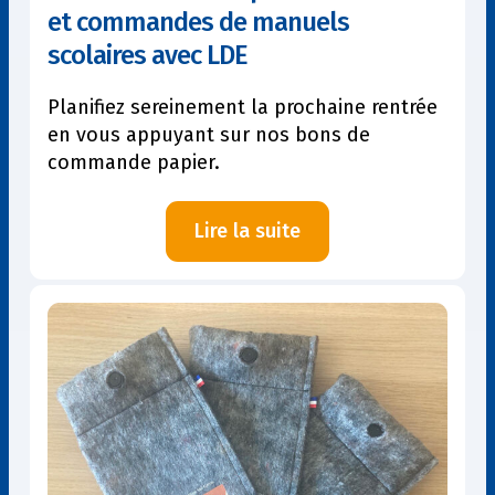
et commandes de manuels
scolaires avec LDE
Planifiez sereinement la prochaine rentrée
en vous appuyant sur nos bons de
commande papier.
:
Lire la suite
Rentrée
2025
:
simplifiez
vos
choix
et
commandes
de