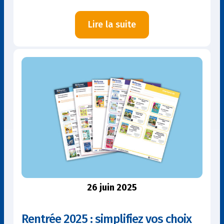
:
Lire la suite
Croc’écran
: Et
si
vos
élèves
devenaient
des
ambassadeurs
des
bonnes
pratiques
numériques
?
26 juin 2025
Rentrée 2025 : simplifiez vos choix