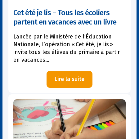
Cet été je lis – Tous les écoliers
partent en vacances avec un livre
Lancée par le Ministère de l’Éducation
Nationale, l’opération « Cet été, je lis »
invite tous les élèves du primaire à partir
en vacances…
:
Lire la suite
Cet
été
je
lis
–
Tous
les