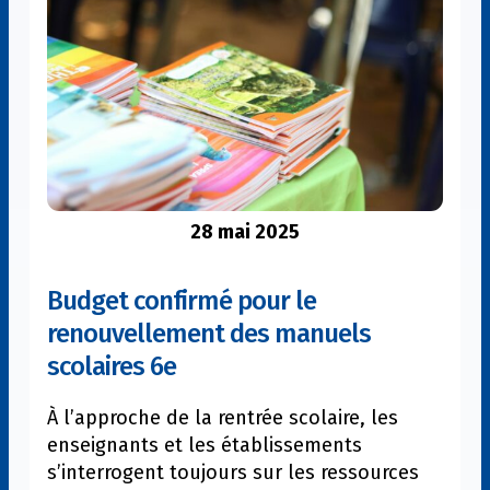
concrétise
pleinement
:
tous
les
nouveaux
programmes
officialisés
par
28 mai 2025
le
ministère
Budget confirmé pour le
de
renouvellement des manuels
l’Éducation
scolaires 6e
nationale
À l’approche de la rentrée scolaire, les
enseignants et les établissements
s’interrogent toujours sur les ressources