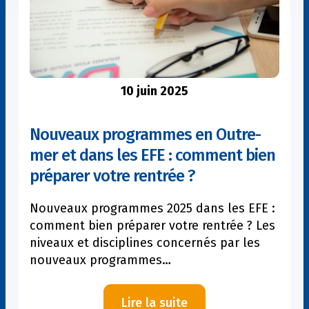
écoliers
partent
en
vacances
avec
un
10 juin 2025
livre
Nouveaux programmes en Outre-
mer et dans les EFE : comment bien
préparer votre rentrée ?
Nouveaux programmes 2025 dans les EFE :
comment bien préparer votre rentrée ? Les
niveaux et disciplines concernés par les
nouveaux programmes…
:
Lire la suite