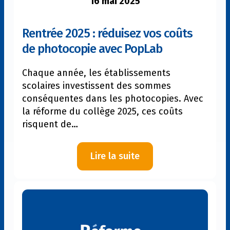
16 mai 2025
Rentrée 2025 : réduisez vos coûts
de photocopie avec PopLab
Chaque année, les établissements
scolaires investissent des sommes
conséquentes dans les photocopies. Avec
la réforme du collège 2025, ces coûts
risquent de…
:
Lire la suite
Rentrée
2025 :
réduisez
vos
coûts