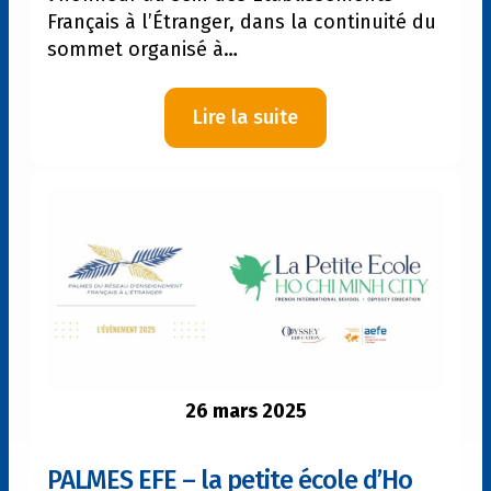
Français à l’Étranger, dans la continuité du
sommet organisé à…
:
Lire la suite
La
francophonie
est
mise
à
l’honneur
au
sein
des
Établissements
26 mars 2025
Français
à
l’Étranger
PALMES EFE – la petite école d’Ho