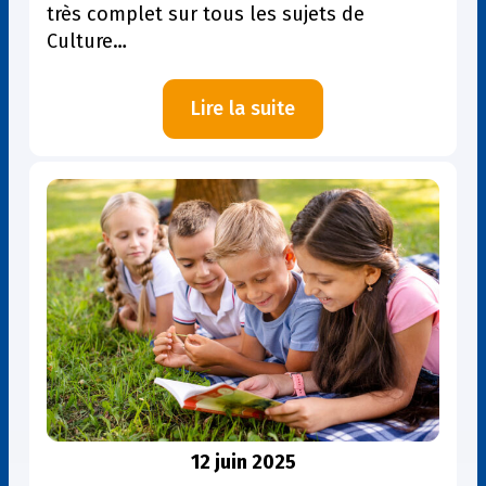
très complet sur tous les sujets de
Culture…
:
Lire la suite
Toute
la
culture
générale
en
1
seul
livre
12 juin 2025