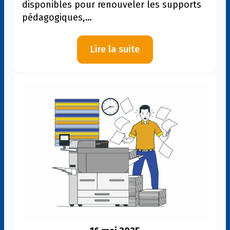
disponibles pour renouveler les supports
pédagogiques,…
:
Lire la suite
Budget
confirmé
pour
le
renouvellement
des
manuels
scolaires
6e