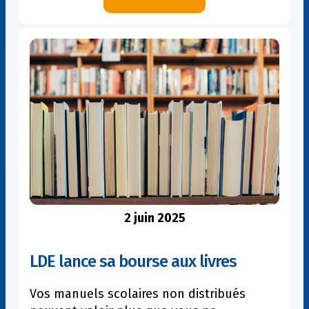
Nouveaux
programmes
en
Outre-
mer
et
dans
les
EFE
:
comment
bien
préparer
2 juin 2025
votre
rentrée
LDE lance sa bourse aux livres
?
Vos manuels scolaires non distribués