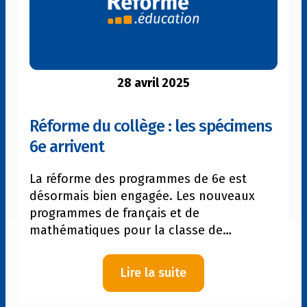
de
photocopie
avec
PopLab
28 avril 2025
Réforme du collège : les spécimens
6e arrivent
La réforme des programmes de 6e est
désormais bien engagée. Les nouveaux
programmes de français et de
mathématiques pour la classe de…
:
Lire la suite
Réforme
du