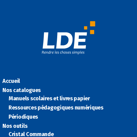
ce
n
m
ar
b
k
ai
ta
o
e
l
g
o
dI
er
k
n
Accueil
Nos catalogues
Manuels scolaires et livres papier
Ressources pédagogiques numériques
Périodiques
Nos outils
Cristal Commande