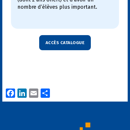
nombre d’élèves plus important.
ACCÈS CATALOGUE
Fa
Li
E
P
ce
n
m
ar
b
k
ai
ta
o
e
l
g