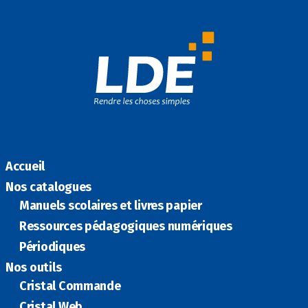
b
k
ai
ta
o
e
l
g
o
dI
er
k
n
Accueil
Nos catalogues
Manuels scolaires et livres papier
Ressources pédagogiques numériques
Périodiques
Nos outils
Cristal Commande
Cristal Web