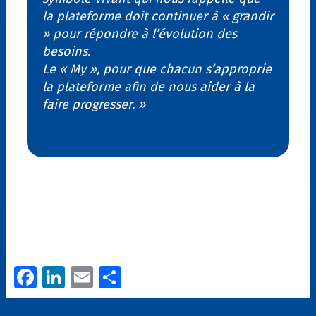
la plateforme doit continuer à « grandir
» pour répondre à l’évolution des
besoins.
Le « My », pour que chacun s’approprie
la plateforme afin de nous aider à la
faire progresser. »
Fa
Li
E
P
ce
n
m
ar