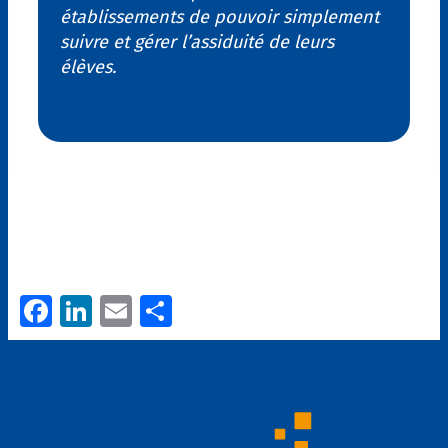
établissements de pouvoir simplement
suivre et gérer l’assiduité de leurs
élèves.
Fa
Li
E
P
ce
n
m
ar
b
k
ai
ta
o
e
l
g
o
dI
er