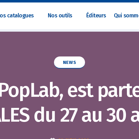
os catalogues
Nos outils
Éditeurs
Qui somm
Catégories
NEWS
PopLab, est part
ES du 27 au 30 a