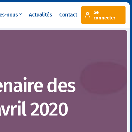
Se
es-nous ?
Actualités
Contact
connecter
enaire des
vril 2020