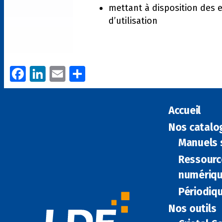
mettant à disposition des e
d’utilisation
Fa
Li
E
P
ce
n
m
ar
b
k
ai
ta
Accueil
o
e
l
g
Nos catalo
o
dI
er
Manuels s
k
n
Ressourc
numériq
Périodiq
Nos outils