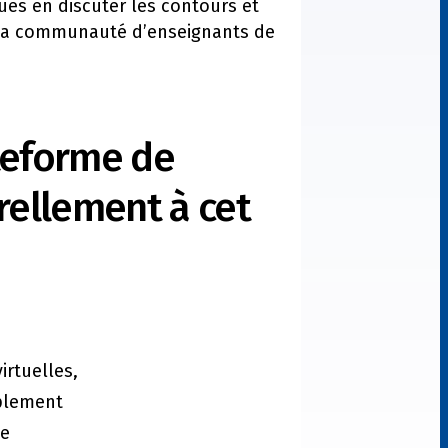
gues en discuter les contours et
ue la communauté d’enseignants de
ateforme de
urellement à cet
:
irtuelles,
mplement
se