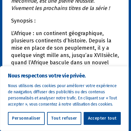
méconnue, est une pleine réussite.
Vivement les prochains titres de la série !
Synopsis :
L’Afrique : un continent géographique,
plusieurs continents d’histoire. Depuis la
mise en place de son peuplement, il y a
quelque vingt mille ans, jusqu’au XVIIsiècle,
quand l’Afrique bascule dans un nouvel
ordre global, cette histoire millénaire et
Nous respectons votre vie privée.
plurielle est celle d’empires et de villes,
d’innovations techniques et artistiques, de
Nous utilisons des cookies pour améliorer votre expérience
vies nomades ou sédentaires, de
de navigation, diffuser des publicités ou des contenus
personnalisés et analyser notre trafic. En cliquant sur « Tout
mouvements de populations et de
accepter », vous consentez à notre utilisation des cookies.
circulations d’idées. Kerma, Aksum, Mâli,
Kanem, Makouria, Abyssinie, Ifât, Ifé, Kongo,
Personnaliser
Tout refuser
Accepter tout
Zimbabwe… Combien de sociétés africaines
ont, bien avant l’emprise de puissances